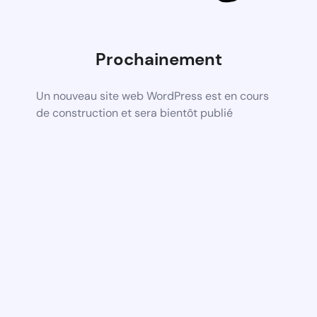
Prochainement
Un nouveau site web WordPress est en cours
de construction et sera bientôt publié